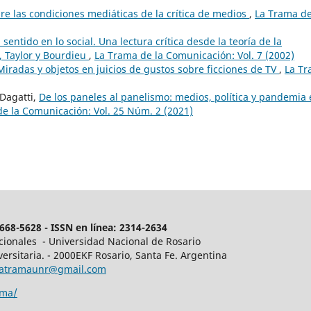
re las condiciones mediáticas de la crítica de medios
,
La Trama de
sentido en lo social. Una lectura crítica desde la teoría de la
, Taylor y Bourdieu
,
La Trama de la Comunicación: Vol. 7 (2002)
Miradas y objetos en juicios de gustos sobre ficciones de TV
,
La T
Dagatti,
De los paneles al panelismo: medios, política y pandemia
e la Comunicación: Vol. 25 Núm. 2 (2021)
68-5628 - ISSN en línea: 2314-2634
acionales - Universidad Nacional de Rosario
ersitaria. - 2000EKF Rosario, Santa Fe. Argentina
latramaunr@gmail.com
ama/