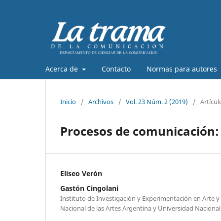
Acerca de
Contacto
Normas para autores
Inicio
/
Archivos
/
Vol. 23 Núm. 2 (2019)
/
Artícul
Procesos de comunicación:
Eliseo Verón
Gastón Cingolani
Instituto de Investigación y Experimentación en Arte y 
Nacional de las Artes Argentina y Universidad Nacional