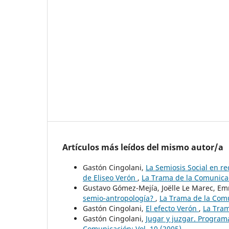
Artículos más leídos del mismo autor/a
Gastón Cingolani,
La Semiosis Social en r
de Eliseo Verón
,
La Trama de la Comunicac
Gustavo Gómez-Mejía, Joëlle Le Marec, Em
semio-antropología?
,
La Trama de la Comu
Gastón Cingolani,
El efecto Verón
,
La Tram
Gastón Cingolani,
Jugar y juzgar. Program
Comunicación: Vol. 10 (2005)