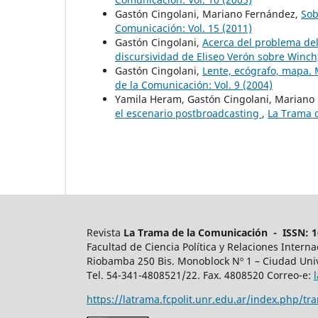
Gastón Cingolani, Mariano Fernández,
Sob
Comunicación: Vol. 15 (2011)
Gastón Cingolani,
Acerca del problema del 
discursividad de Eliseo Verón sobre Winch
Gastón Cingolani,
Lente, ecógrafo, mapa. 
de la Comunicación: Vol. 9 (2004)
Yamila Heram, Gastón Cingolani, Mariano 
el escenario postbroadcasting
,
La Trama d
Revista
La Trama de la Comunicación - ISSN: 16
Facultad de Ciencia Política y Relaciones Intern
Riobamba 250 Bis. Monoblock Nº 1 – Ciudad Univ
Tel. 54-341-4808521/22. Fax. 4808520 Correo-e:
https://latrama.fcpolit.unr.edu.ar/index.php/tr