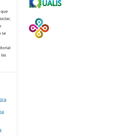
que
ezclar,
e
 se
itorial
 las
obra
na
a