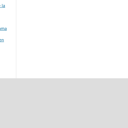
 la
rama
 en