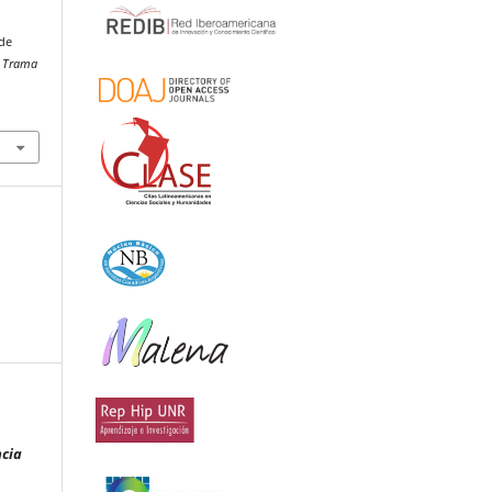
 de
 Trama
ncia