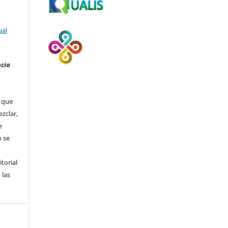
ual
ncia
que
ezclar,
e
 se
itorial
 las