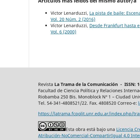
Artículos más leídos del mismo autor/a
Victor Lenarduzzi,
La pista de baile: Esc
Vol. 20 Núm. 2 (2016)
Víctor Lenarduzzi,
Desde Frankfurt hasta el
Vol. 6 (2000)
Revista
La Trama de la Comunicación - ISSN: 16
Facultad de Ciencia Política y Relaciones Intern
Riobamba 250 Bis. Monoblock Nº 1 – Ciudad Univ
Tel. 54-341-4808521/22. Fax. 4808520 Correo-e:
https://latrama.fcpolit.unr.edu.ar/index.php/tr
Esta obra está bajo una
Licencia C
Atribución-NoComercial-CompartirIgual 4.0 Inte