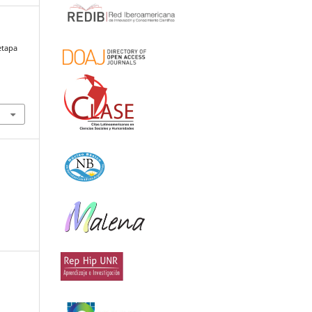
 etapa
a