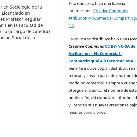
Esta obra está bajo una licencia
r en Sociología de la
internacional
Creative Commons
) Licenciado en
Atribución-NoComercial-CompartirIg
es Profesor Regular
n I en la Facultad de
4.0
.
rio (a cargo de cátedra)
ción Social de la
La revista se distribuye bajo una
Lice
Creative Commons
CC BY-NC-SA de
Atribución – NoComercial -
CompartirIgual 4.0 Internacional
:
permite a otros copiar, distribuir, rem
retocar, y crear a partir de una obra d
modo no comercial, siempre y cuando
otorgue el crédito, el nombre de esta
publicación, así como la institución ed
y licencien sus nuevas creaciones bajo
mismas condiciones.