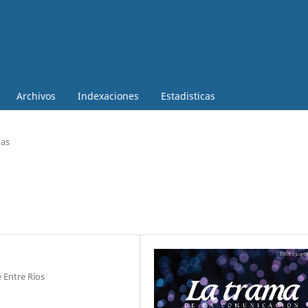
Archivos
Indexaciones
Estadisticas
as
 Entre Ríos