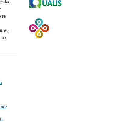
ezclar,
e
 se
itorial
 las
a
ión:
l,