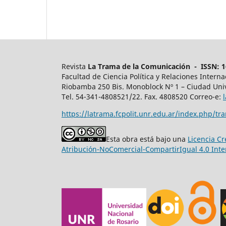
Revista
La Trama de la Comunicación - ISSN: 16
Facultad de Ciencia Política y Relaciones Intern
Riobamba 250 Bis. Monoblock Nº 1 – Ciudad Univ
Tel. 54-341-4808521/22. Fax. 4808520 Correo-e:
https://latrama.fcpolit.unr.edu.ar/index.php/tr
Esta obra está bajo una
Licencia C
Atribución-NoComercial-CompartirIgual 4.0 Inte