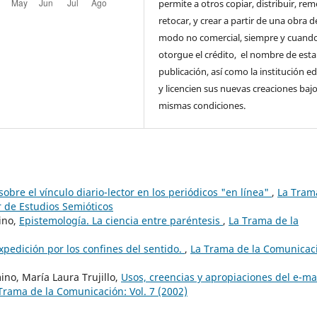
permite a otros copiar, distribuir, rem
retocar, y crear a partir de una obra d
modo no comercial, siempre y cuando
otorgue el crédito, el nombre de esta
publicación, así como la institución ed
y licencien sus nuevas creaciones bajo
mismas condiciones.
sobre el vínculo diario-lector en los periódicos "en línea"
,
La Tram
r de Estudios Semióticos
ino,
Epistemología. La ciencia entre paréntesis
,
La Trama de la
pedición por los confines del sentido.
,
La Trama de la Comunicac
no, María Laura Trujillo,
Usos, creencias y apropiaciones del e-mai
Trama de la Comunicación: Vol. 7 (2002)