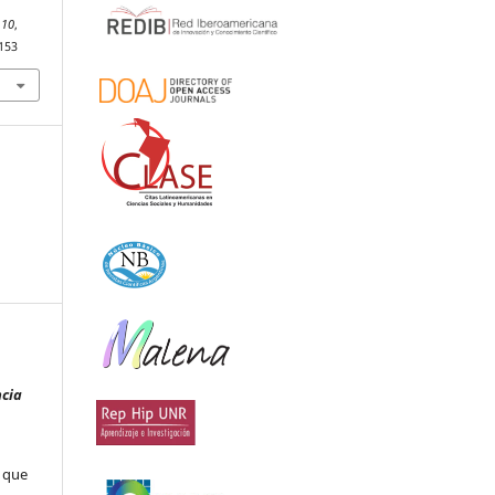
a
,
10
,
.153
ncia
que