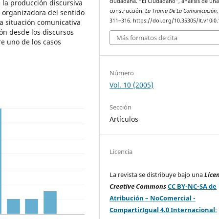
ciudadana. “El Ciudadano”, análisis de un
e la producción discursiva
construcción.
La Trama De La Comunicación
y organizadora del sentido
311–316. https://doi.org/10.35305/lt.v10i0
a situación comunicativa
ión desde los discursos
Más formatos de cita
re uno de los casos
Número
Vol. 10 (2005)
Sección
Artículos
Licencia
La revista se distribuye bajo una
Lice
Creative Commons
CC BY-NC-SA de
Atribución – NoComercial -
CompartirIgual 4.0 Internacional
: