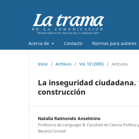
Acerca de
Contacto
Normas para autores
Inicio
/
Archivos
/
Vol. 10 (2005)
/
Artículos
La inseguridad ciudadana. 
construcción
Natalia Raimondo Anselmino
Profesora de Lenguajes lll, Facultad de Ciencia Política
Becaria Conicet