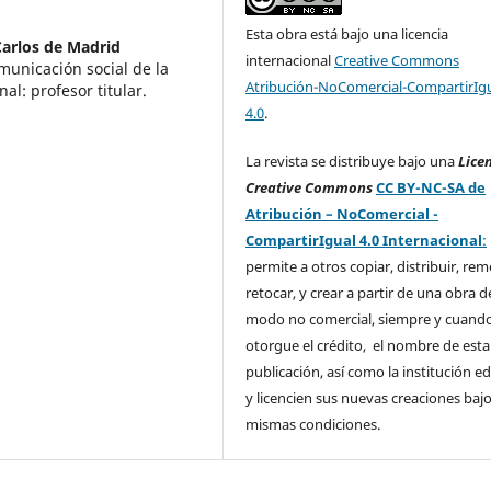
Esta obra está bajo una licencia
Carlos de Madrid
internacional
Creative Commons
omunicación social de la
Atribución-NoComercial-CompartirIg
nal: profesor titular.
4.0
.
La revista se distribuye bajo una
Lice
Creative Commons
CC BY-NC-SA de
Atribución – NoComercial -
CompartirIgual 4.0 Internacional
:
permite a otros copiar, distribuir, rem
retocar, y crear a partir de una obra d
modo no comercial, siempre y cuando
otorgue el crédito, el nombre de esta
publicación, así como la institución ed
y licencien sus nuevas creaciones bajo
mismas condiciones.