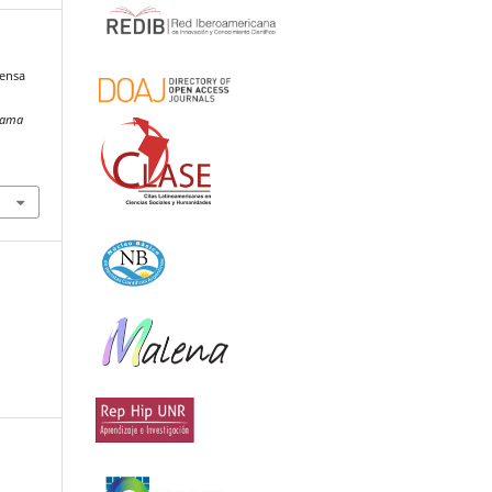
rensa
rama