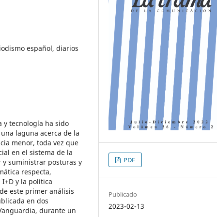
iodismo español, diarios
 y tecnología ha sido
 una laguna acerca de la
ncia menor, toda vez que
ial en el sistema de la
PDF
r y suministrar posturas y
mática respecta,
 I+D y la política
o de este primer análisis
Publicado
ublicada en dos
2023-02-13
a Vanguardia, durante un