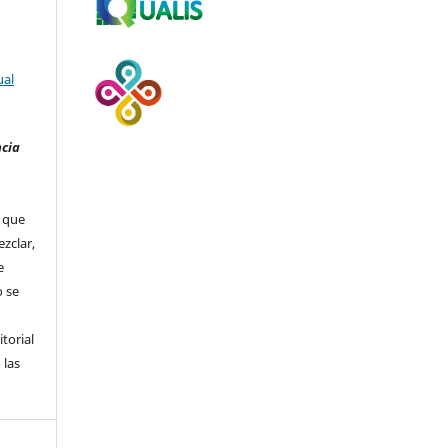
ual
ncia
que
ezclar,
e
 se
itorial
 las