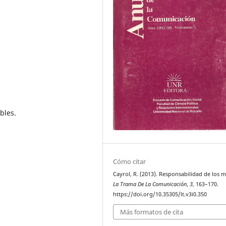
bles.
Cómo citar
Cayrol, R. (2013). Responsabilidad de los m
La Trama De La Comunicación
,
3
, 163–170.
https://doi.org/10.35305/lt.v3i0.350
Más formatos de cita