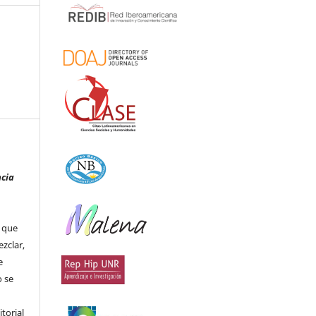
ncia
que
ezclar,
e
 se
itorial