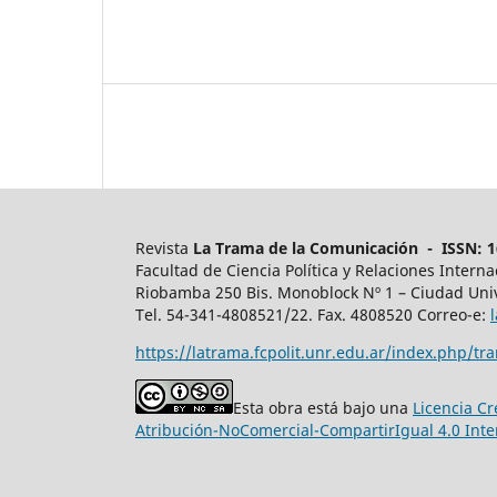
Revista
La Trama de la Comunicación - ISSN: 16
Facultad de Ciencia Política y Relaciones Intern
Riobamba 250 Bis. Monoblock Nº 1 – Ciudad Univ
Tel. 54-341-4808521/22. Fax. 4808520 Correo-e:
https://latrama.fcpolit.unr.edu.ar/index.php/tr
Esta obra está bajo una
Licencia C
Atribución-NoComercial-CompartirIgual 4.0 Inte